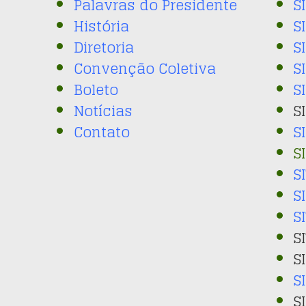
Palavras do Presidente
S
História
S
Diretoria
S
Convenção Coletiva
S
Boleto
S
Notícias
S
Contato
S
S
S
S
S
S
S
S
S