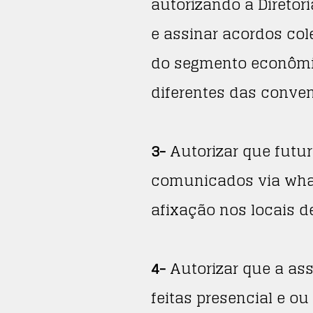
autorizando a Direto
e assinar acordos co
do segmento econômic
diferentes das conven
3-
Autorizar que futu
comunicados via what
afixação nos locais de
4-
Autorizar que a as
feitas presencial e ou