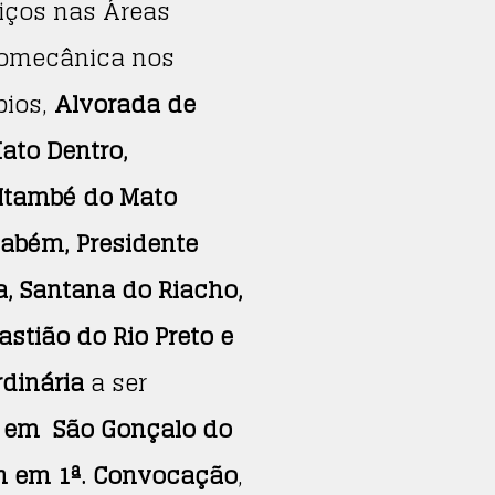
iços nas Áreas
tromecânica nos
pios,
Alvorada de
ato Dentro,
, Itambé do Mato
ssabém, Presidente
ra, Santana do Riacho,
stião do Rio Preto e
dinária
a ser
a
em São Gonçalo do
h em 1ª. Convocação
,