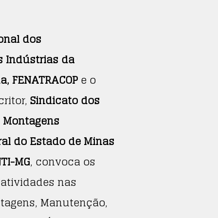
onal dos
 Indústrias da
da, FENATRACOP
e o
critor,
Sindicato dos
m Montagens
ral do Estado de Minas
NTI-MG
, convoca os
 atividades nas
ntagens, Manutenção,